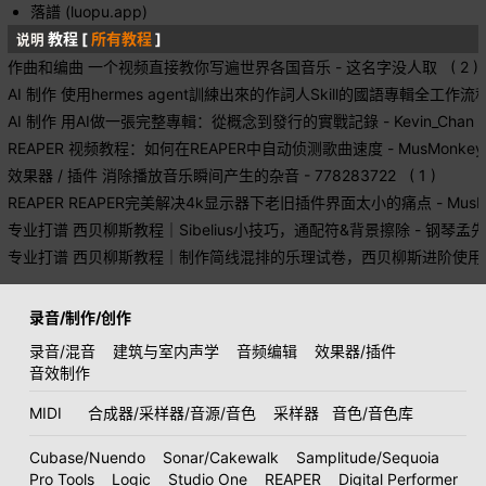
落譜 (luopu.app)
教程 [
所有教程
]
说明
作曲和编曲
一个视频直接教你写遍世界各国音乐
- 这名字没人取 ( 2 )
AI 制作
使用hermes agent訓練出來的作詞人Skill的國語專輯全工作流
AI 制作
用AI做一張完整專輯：從概念到發行的實戰記錄
- Kevin_Chan (
REAPER
视频教程：如何在REAPER中自动侦测歌曲速度
- MusMonkey 
效果器 / 插件
消除播放音乐瞬间产生的杂音
- 778283722 ( 1 )
REAPER
REAPER完美解决4k显示器下老旧插件界面太小的痛点
- MusM
专业打谱
西贝柳斯教程｜Sibelius小技巧，通配符&背景擦除
- 钢琴孟先森
专业打谱
西贝柳斯教程｜制作简线混排的乐理试卷，西贝柳斯进阶使用
录音/制作/创作
录音/混音
建筑与室内声学
音频编辑
效果器/插件
音效制作
MIDI
合成器/采样器/音源/音色
采样器
音色/音色库
Cubase/Nuendo
Sonar/Cakewalk
Samplitude/Sequoia
Pro Tools
Logic
Studio One
REAPER
Digital Performer