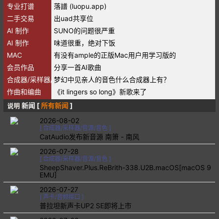
专业打谱
落譜 (luopu.app)
二手交易
出uad共享位
AI 制作
SUNO的问题很严重
AI 制作
味道很重，绝对下饭
MAC
有没有ample的正版Mac用户用学习版的
会员作品
分享一首AI歌曲
合成器/采样器/音源/音色
梦幻中见亲人的音色什么合成器上有？
作曲和编曲
《it lingers so long》新歌来了
新闻 [
所有新闻
]
说明
2026-08-02
[
合成器/采样器/音源/音色
]
CatAudio发布新音源 南箫 - 南风
2026-07-28
[
合成器/采样器/音源/音色
]
SheepShaver.Plus.ReBrith-338.U2B.macOS[macOS 9
EMU]
2026-07-27
[
声卡/音频接口
]
普拉坦新声卡UP2 SE即将上市