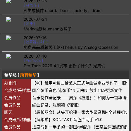
2026-07-26
[
AI 制作
]
AI生成插件 chord、bass、melody、drum
2026-07-24
[
硬件
]
Mering被Neumann收购了
2026-07-16
[
效果器 / 插件
]
免费高品质总线压缩-TheBus by Analog Obsession
2026-07-10
[
Pro Tools
]
Pro Tools 2026.4.1发布 更新了什么？兄弟们
精华贴 [
所有精华
]
AI 制作
【㊣】我用AI编曲给艺人正式单曲做商业制作了，顺便
合成器/采样器/音源/音色
国产弦乐音色“沁弦乐”今天由Ni 放出1.1.9更新文件
会员作品
音乐制作全记录——周深《痕迹》：如何为一首华语O
会员作品
编曲记录：张靓颖《轻轻》
聊天
【超长图文】从头开始建一家大型录音棚~全过程纪实
合成器/采样器/音源/音色
【拜年啦】KONTAKT 音色库助手 v1.0
会员作品
进度写到一半多的一部国gal配乐（因某些原因被迫鸽