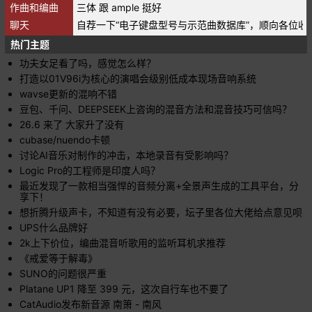
作曲和编曲
三体 跟 ample 挺好
聊天
自荐一下“电子键盘型号与示范曲数据库”，顺向各位收
热门主题
功夫女足看了吗，感觉怎么样？
打造以01V96i为核心的演唱会级别低成本现场音响系统
wavse更新的混响不错
豆包、千问、DEEPSEEK上咨询的混音方法和混音技巧可信吗？
26.6 来了 大家升了没有
cubase/nuendo卡顿
讨论AI音乐对制作的冲击，本地录音有受影响吗？
Logic Pro的工程师是印度人吗？
最近发现了一款相当强悍的音频分离+全景声生成的工具平台，分
享下！
想折腾升级声卡，不知道有没有必要，坛子里各位大佬给点意见呗
UPS什么品牌好
2k上下价位，编曲混音听歌用的监听耳机求推荐
《戒爱等于解毒》
SUNO的问题很严重
Platane UP1 降至 399 元，这次自行车也不要了
CatAudio发布新音源 南箫 - 南风