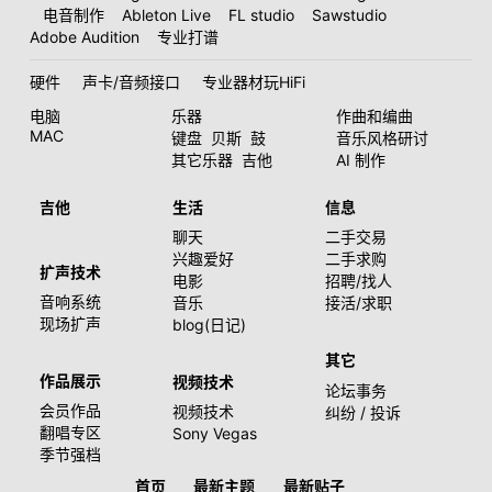
电音制作
Ableton Live
FL studio
Sawstudio
Adobe Audition
专业打谱
硬件
声卡/音频接口
专业器材玩HiFi
电脑
乐器
作曲和编曲
MAC
键盘
贝斯
鼓
音乐风格研讨
其它乐器
吉他
AI 制作
吉他
生活
信息
聊天
二手交易
兴趣爱好
二手求购
扩声技术
电影
招聘/找人
音响系统
音乐
接活/求职
现场扩声
blog(日记)
其它
作品展示
视频技术
论坛事务
会员作品
视频技术
纠纷 / 投诉
翻唱专区
Sony Vegas
季节强档
首页
最新主题
最新贴子