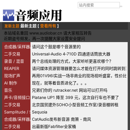
最新主题 [
查看所有
]
发新主题
本站域名重回 www.audiobar.cn 请大家相互转告
近期盗号频发，再一次提醒大家设置安全提问
合成器/采样器/音源/音色
请问这个鼓是哪个音源里的
二手交易
Universal‑Audio 4‑710D 四通道话筒放大器
录音 / 混音
两个总线处理的方式，大家听听更喜欢哪个？
REAPER
请问媒体资源管理器要怎么才能在打开的同时跳转到当
现场扩声
再用01V96I实战一场非商业的现场视听盛宴，性价比
AI 制作
现在，就等着音质进化了。。。
音乐
兄弟们你的 rutracker.net 网站可以打开吗
声卡/音频接口
Platane UP1 降至 399 元，这次自行车也不要了
二手交易
北京国贸建外SOHO小型音频工作室/录音棚转租
Samplitude / Sequoia
Sequoia
合成器/采样器/音源/音色
CatAudio发布新音源 南箫 - 南风
二手交易
出最新版Fabfilter全家桶