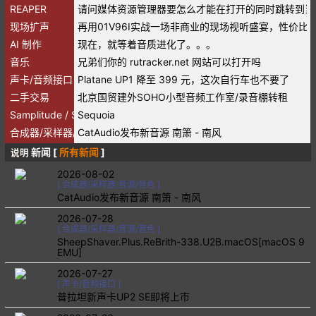
REAPER
请问媒体资源管理器要怎么才能在打开的同时跳转到当
现场扩声
再用01V96I实战一场非商业的现场视听盛宴，性价比
AI 制作
现在，就等着音质进化了。。。
音乐
兄弟们你的 rutracker.net 网站可以打开吗
声卡/音频接口
Platane UP1 降至 399 元，这次自行车也不要了
二手交易
北京国贸建外SOHO小型音频工作室/录音棚转租
Samplitude / Sequoia
Sequoia
合成器/采样器/音源/音色
CatAudio发布新音源 南箫 - 南风
新闻 [
所有新闻
]
说明
2026-08-02
[
合成器/采样器/音源/音色
]
CatAudio发布新音源 南箫 - 南风
2026-07-28
[
合成器/采样器/音源/音色
]
SheepShaver.Plus.ReBrith-338.U2B.macOS[macOS 9
EMU]
2026-07-27
[
声卡/音频接口
]
普拉坦新声卡UP2 SE即将上市