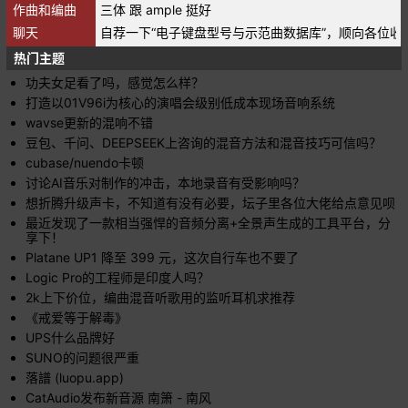
作曲和编曲
三体 跟 ample 挺好
聊天
自荐一下“电子键盘型号与示范曲数据库”，顺向各位收
热门主题
功夫女足看了吗，感觉怎么样？
打造以01V96i为核心的演唱会级别低成本现场音响系统
wavse更新的混响不错
豆包、千问、DEEPSEEK上咨询的混音方法和混音技巧可信吗？
cubase/nuendo卡顿
讨论AI音乐对制作的冲击，本地录音有受影响吗？
想折腾升级声卡，不知道有没有必要，坛子里各位大佬给点意见呗
最近发现了一款相当强悍的音频分离+全景声生成的工具平台，分
享下！
Platane UP1 降至 399 元，这次自行车也不要了
Logic Pro的工程师是印度人吗？
2k上下价位，编曲混音听歌用的监听耳机求推荐
《戒爱等于解毒》
UPS什么品牌好
SUNO的问题很严重
落譜 (luopu.app)
CatAudio发布新音源 南箫 - 南风