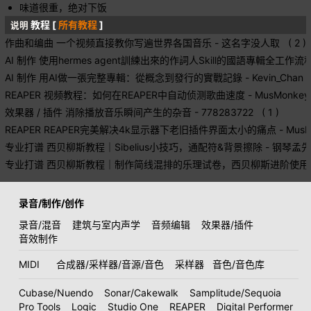
味道很重，绝对下饭
教程 [
所有教程
]
说明
作曲和编曲
一个视频直接教你写遍世界各国音乐
- 这名字没人取 ( 2 )
AI 制作
使用hermes agent訓練出來的作詞人Skill的國語專輯全工作流
AI 制作
用AI做一張完整專輯：從概念到發行的實戰記錄
- Kevin_Chan (
REAPER
视频教程：如何在REAPER中自动侦测歌曲速度
- MusMonkey 
效果器 / 插件
消除播放音乐瞬间产生的杂音
- 778283722 ( 1 )
REAPER
REAPER完美解决4k显示器下老旧插件界面太小的痛点
- MusM
专业打谱
西贝柳斯教程｜Sibelius小技巧，通配符&背景擦除
- 钢琴孟先森
专业打谱
西贝柳斯教程｜制作简线混排的乐理试卷，西贝柳斯进阶使用
录音/制作/创作
录音/混音
建筑与室内声学
音频编辑
效果器/插件
音效制作
MIDI
合成器/采样器/音源/音色
采样器
音色/音色库
Cubase/Nuendo
Sonar/Cakewalk
Samplitude/Sequoia
Pro Tools
Logic
Studio One
REAPER
Digital Performer